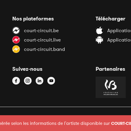
Nos plateformes
Télécharger
court-circuit.be
Applicatio
court-circuit.live
Applicati
court-circuit.band
Suivez-nous
Partenaires
e internet par Anthony Henry &
Miko Digital
érée selon les informations de l'artiste disponible sur
COURT-CI