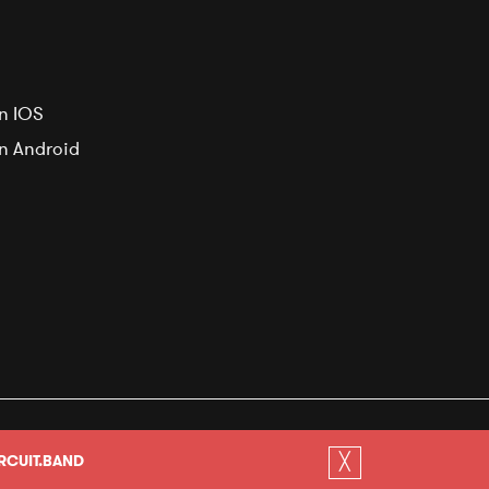
n IOS
on Android
Conditions générales
╳
RCUIT.BAND