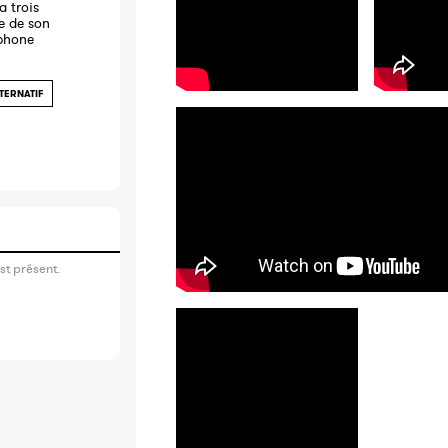
a trois
e de son
ophone
TERNATIF
st présent.