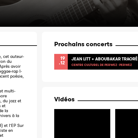
Prochains concerts
e, cet auteur-
19
JEAN LITT + ABOUBAKAR TRAORÉ
ion du
.12
CENTRE CULTUREL DE PERWEZ - PERWEZ
Après avoir
eggae-rap I-
acent poésie,
et multi-
nore
Vidéos
, du jazz et
 et
de la
nivers à la
) et l’EP Sur
iste en
et