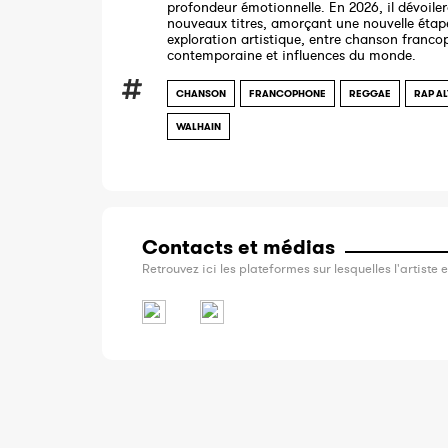
profondeur émotionnelle. En 2026, il dévoiler
nouveaux titres, amorçant une nouvelle étap
exploration artistique, entre chanson franc
contemporaine et influences du monde.
CHANSON
FRANCOPHONE
REGGAE
RAP AL
WALHAIN
Contacts et médias
Retrouvez ici les plateformes sur lesquelles l'artiste e