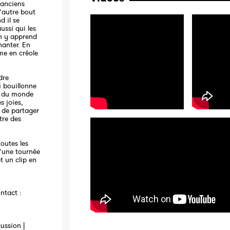
 anciens
l’autre bout
 il se
ussi qui les
On y apprend
chanter. En
me en créole
dre
i bouillonne
ou du monde
s joies,
r de partager
tre des
outes les
d’une tournée
t un clip en
ntact :
ussion |