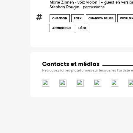
Marie Zinnen · voix violon | + guest en versio
Stephan Pougin · percussions
CHANSON
FOLK
CHANSON BELGE
WORLD 
ACOUSTIQUE
LIÈGE
Contacts et médias
Retrouvez ici les plateformes sur lesquelles l'artiste e