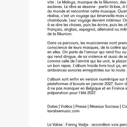
vite : Le Maloya, musique de la Réunion, des
esclaves. Le rêve se dessine : partir là-bas, à 
du monde et rencontrer cette musique. Quand
réalise, c’est un voyage qui émerveille mais a
chamboule. Leur voyage devient intérieur. 
à se dire les choses, puis les écrire, puis les 
français, anglais, espagnol, allemand ou mê
de la Réunion.
Dans ce parcours, les musiciennes vont pren
conscience de leurs masques, de la colère qu
en elles. On parle de l’amour qui rend fou 
qui rend dingue, de sa violence et aussi de se
comme celle de l’amitié qui les unit, le plaisi
un bon repas. L’album Inside livre tout ça, en
ambiances sonores enregistrées sur la route.
L’album sort enfin en version numérique sur t
plateformes d’écoute en janvier 2027. Suivi 
à ne pas manquer en Belgique et en France e
préparation pour l’été 2027.
Dates | Vidéos | Presse | Réseaux Sociaux | Co
lavalisemusic.com
La Valise : Fanny Vadja · accordéon voix perc