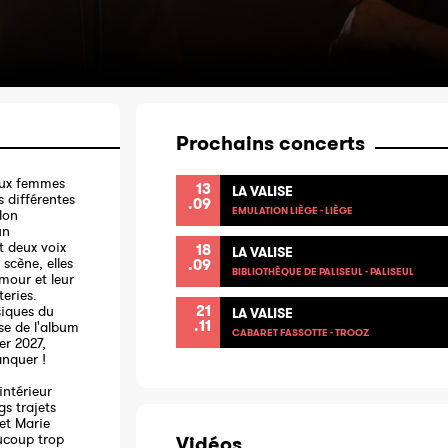
Prochains concerts
Deux femmes
13
LA VALISE
 différentes
.09
EMULATION LIÈGE - LIÈGE
lon
un
t deux voix
18
LA VALISE
scène, elles
.09
BIBLIOTHÈQUE DE PALISEUL - PALISEUL
umour et leur
teries.
21
siques du
LA VALISE
.11
se de l'album
CABARET FASSOTTE - TROOZ
er 2027,
anquer !
’intérieur
gs trajets
et Marie
aucoup trop
Vidéos