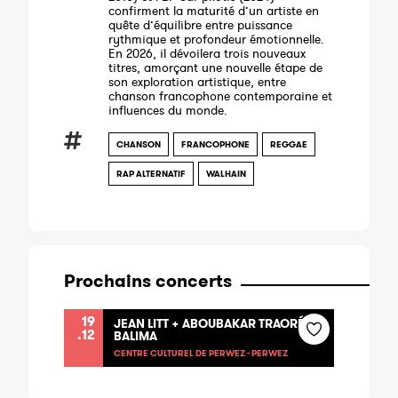
confirment la maturité d’un artiste en
quête d’équilibre entre puissance
rythmique et profondeur émotionnelle.
En 2026, il dévoilera trois nouveaux
titres, amorçant une nouvelle étape de
son exploration artistique, entre
chanson francophone contemporaine et
influences du monde.
CHANSON
FRANCOPHONE
REGGAE
RAP ALTERNATIF
WALHAIN
Prochains concerts
19
JEAN LITT + ABOUBAKAR TRAORÉ &
.12
BALIMA
CENTRE CULTUREL DE PERWEZ - PERWEZ