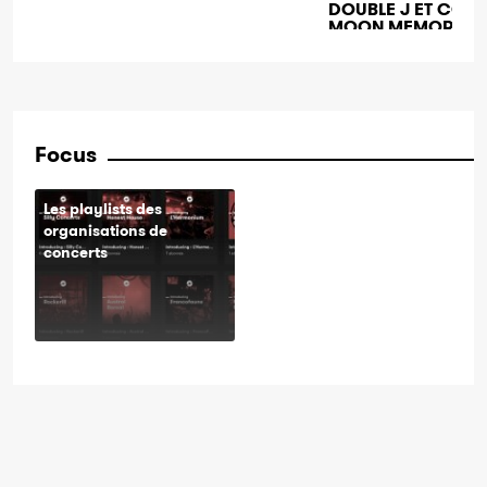
DOUBLE J ET COPA
MOON MEMORIES +
THE SWITCH + SEN
+ DRESSCODE + T
FUCKING BELLS + 
AARON + NASHVIL
ROOTS + JOSY & T
+ PRIDE PLAYS U2 
THE PINES + DJ G
Focus
+ UNPLUG THE FRI
UNEXPECTED + JO
DASBOB + KRAZY
Les playlists des
CHÂTEAU DE FERNELMO
organisations de
FERNELMONT
concerts