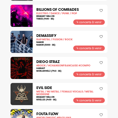
BILLIONS OF COMRADES
ELECTRO / DANCE / PUNK / POP
BRABANT WALLON
TUBIZE (1480 - BE)
4 concerts à venir
DEMASSIFY
RAP METAL / FUSION / ROCK
NAMUR
NAMUR (5000 - BE)
4 concerts à venir
DIEGO STRAZ
#ROCK / #CHANSONFRANCAISE #COMPO
HAINAUT
MORLANWELZ (7140 - BE)
4 concerts à venir
EVIL SIDE
METAL / NU METAL / FEMALE VOCALS / METAL
MODERNE
BRABANT WALLON
NIVELLES (1400 - BE)
4 concerts à venir
FOUTA FLOW
#WORLDMUSIC #BAGLAMA