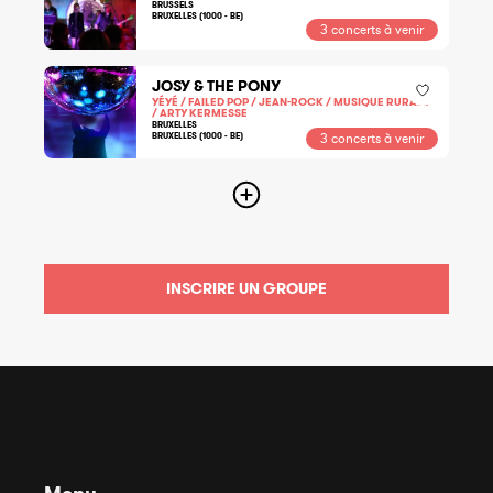
BRUSSELS
BRUXELLES (1000 - BE)
3 concerts à venir
JOSY & THE PONY
YÉYÉ / FAILED POP / JEAN-ROCK / MUSIQUE RURALE
/ ARTY KERMESSE
BRUXELLES
BRUXELLES (1000 - BE)
3 concerts à venir
INSCRIRE UN GROUPE