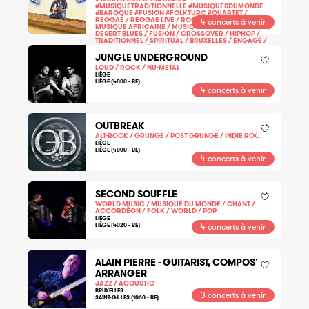
#MUSIQUETRADITIONNELLE #MUSIQUESDUMONDE
#BAROQUE #FUSION #FOLKTURC #QUARTET /
REGGAE / REGGAE LIVE / ROOTS / WORLD MUSIC /
4 concerts à venir
MUSIQUE AFRICAINE / MUSIQUE DU MONDE / AFRO /
DESERT BLUES / FUSION / CROSSOVER / HIPHOP /
TRADITIONNEL / SPIRITUAL / BRUXELLES / ENGAGÉ /
MULTICULTURE / MULTILINGUE / SKA
BRUXELLES
JUNGLE UNDERGROUND
BRUXELLES (1000 - BE)
LOUD / ROCK / NU-METAL
LIÈGE
LIÈGE (4000 - BE)
4 concerts à venir
OUTBREAK
ALT-ROCK / GRUNGE / POST GRUNGE / INDIE ROCK
LIÈGE
LIÈGE (4000 - BE)
4 concerts à venir
SECOND SOUFFLE
WORLD MUSIC / MUSIQUE DU MONDE / CHANT /
ACCORDÉON / FOLK / WORLD / POP
LIÈGE
LIÈGE (4020 - BE)
4 concerts à venir
ALAIN PIERRE - GUITARIST, COMPOSER,
ARRANGER
JAZZ / ACOUSTIC
BRUXELLES
3 concerts à venir
SAINT-GILLES (1060 - BE)