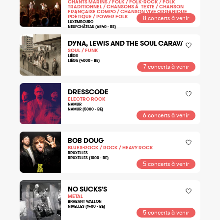
CHANTS MARINS / FOLK / FOLK-ROCK / FOLK
TRADITIONNEL / CHANSONS À TEXTE / CHANSON
FRANÇAISE COMPO / CHANSON VIVE ORGANIQUE
POÉTIQUE / POWER FOLK
8 concerts à venir
LUXEMBOURG
NEUFCHÂTEAU (6840 - BE)
DYNA, LEWIS AND THE SOUL CARAVAN
SOUL / FUNK
LIÈGE
LIÈGE (4000 - BE)
7 concerts à venir
DRESSCODE
ELECTRO ROCK
NAMUR
NAMUR (5000 - BE)
6 concerts à venir
BOB DOUG
BLUES-ROCK / ROCK / HEAVY ROCK
BRUXELLES
BRUXELLES (1000 - BE)
5 concerts à venir
NO SUCKS'S
METAL
BRABANT WALLON
NIVELLES (1400 - BE)
5 concerts à venir