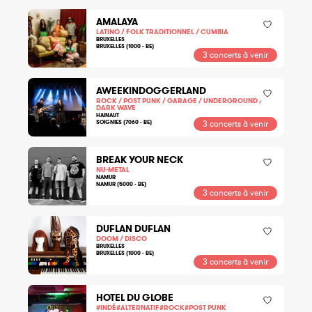
AMALAYA
LATINO / FOLK TRADITIONNEL / CUMBIA
BRUXELLES
BRUXELLES (1000 - BE)
3 concerts à venir
AWEEKINDOGGERLAND
ROCK / POST PUNK / GARAGE / UNDERGROUND /
DARK WAVE
HAINAUT
SOIGNIES (7060 - BE)
3 concerts à venir
BREAK YOUR NECK
NU-METAL
NAMUR
NAMUR (5000 - BE)
3 concerts à venir
DUFLAN DUFLAN
DOOM / DISCO
BRUXELLES
BRUXELLES (1000 - BE)
3 concerts à venir
HOTEL DU GLOBE
#INDÉ#ALTERNATIF#ROCK#POST PUNK