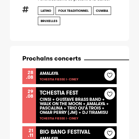
LATINO
FOLK TRADITIONNEL
CUMBIA
BRUXELLES
Prochains concerts
28
AMALAYA
.08
TCHESTIA FIESSE ! - CINEY
29
TCHESTIA FEST
.08
CINSI + GUSTAVE BRASS BAND +
WALK ON THE MOON + AMALAYA +
PASCALINA + TRIO QU'À TROIS +
OMAR PERRY (JM) + DJ TIRAMISU
TCHESTIA FIESSE ! - CINEY
21
BIG BANG FESTIVAL
.11
AMALAYA