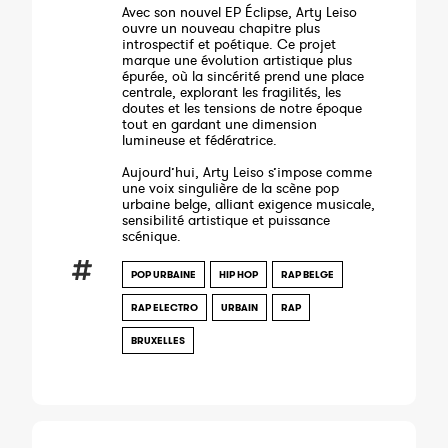
Avec son nouvel EP Éclipse, Arty Leiso
ouvre un nouveau chapitre plus
introspectif et poétique. Ce projet
marque une évolution artistique plus
épurée, où la sincérité prend une place
centrale, explorant les fragilités, les
doutes et les tensions de notre époque
tout en gardant une dimension
lumineuse et fédératrice.
Aujourd’hui, Arty Leiso s’impose comme
une voix singulière de la scène pop
urbaine belge, alliant exigence musicale,
sensibilité artistique et puissance
scénique.
POP URBAINE
HIP HOP
RAP BELGE
RAP ELECTRO
URBAIN
RAP
BRUXELLES