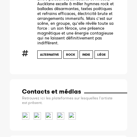
Aucklane excelle à mêler hymnes rock et
ballades désarmantes, textes poétiques
et refrains efficaces, électricité brute et
arrangements immersifs. Mais c’est sur
scène, en groupe, qu’elle révèle toute sa
force : un son féroce, une présence
magnétique et une énergie contagieuse
qui ne laissent définitivement pas
indifférent.
ALTERNATIVE
ROCK
INDIE
LIÈGE
Contacts et médias
Retrouvez ici les plateformes sur lesquelles l'artiste
est présent.