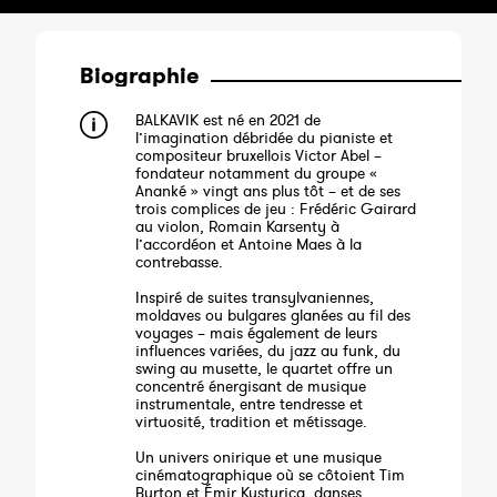
Biographie
BALKAVIK est né en 2021 de
l’imagination débridée du pianiste et
compositeur bruxellois Victor Abel –
fondateur notamment du groupe «
Ananké » vingt ans plus tôt – et de ses
trois complices de jeu : Frédéric Gairard
au violon, Romain Karsenty à
l’accordéon et Antoine Maes à la
contrebasse.
Inspiré de suites transylvaniennes,
moldaves ou bulgares glanées au fil des
voyages – mais également de leurs
influences variées, du jazz au funk, du
swing au musette, le quartet offre un
concentré énergisant de musique
instrumentale, entre tendresse et
virtuosité, tradition et métissage.
Un univers onirique et une musique
cinématographique où se côtoient Tim
Burton et Émir Kusturica, danses