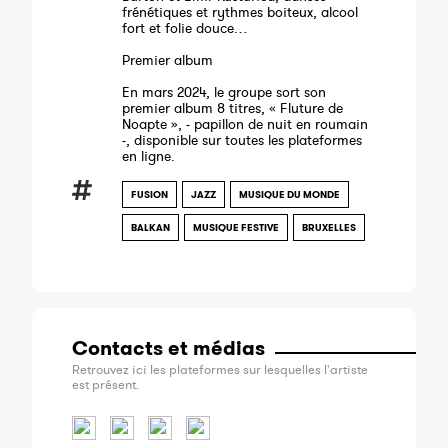
frénétiques et rythmes boiteux, alcool
fort et folie douce…
Premier album
En mars 2024, le groupe sort son
premier album 8 titres, « Fluture de
Noapte », - papillon de nuit en roumain
-, disponible sur toutes les plateformes
en ligne.
FUSION
JAZZ
MUSIQUE DU MONDE
BALKAN
MUSIQUE FESTIVE
BRUXELLES
Contacts et médias
Retrouvez ici les plateformes sur lesquelles l'artiste
est présent.