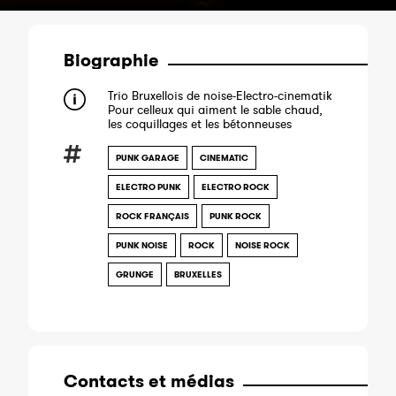
Biographie
Trio Bruxellois de noise-Electro-cinematik
Pour celleux qui aiment le sable chaud,
les coquillages et les bétonneuses
PUNK GARAGE
CINEMATIC
ELECTRO PUNK
ELECTRO ROCK
ROCK FRANÇAIS
PUNK ROCK
PUNK NOISE
ROCK
NOISE ROCK
GRUNGE
BRUXELLES
Contacts et médias