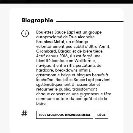
Biographie
Boulettes Sauce Lap1 est un groupe
autoproclamé de True Alcoholic
Brainless Metal, un mélange
volontairement peu subtil d’Ultra Vomit,
Gronibard, Baraka et de bière tiède.
Actif depuis 2016, il s’est forgé une
identité iconique en Wallifornie,
naviguant entre riffs percutants de
hardcore, breakdowns infinis,
gastronomie belge et blagues beaufs à
la chaîne. Boulettes Sauce Lap1 parvient
systématiquement à rassembler et
retourner le public, transformant
chaque concert en une gigantesque fête
commune autour du bon goût et de la
bière.
TRUE ALCOHOLIC BRAINLESS METAL
LIÈGE