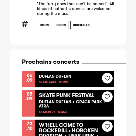
"The furry ones that can't be named". All
kinds of cathartic dances are welcome
during the mass.
DOOM
DISCO
BRUXELLES
Prochains concerts
05
DUFLAN DUFLAN
.09
SKATE PARK - MONS
05
SKATE PUNK FESTIVAL
.09
DUFLAN DUFLAN + CRACK PARK +
ATRA
SKATEPARK - MONS
23
W'HELL COME TO
.10
ROCKERILL : HOBOKEN
DIVISION + UNIK UBIK +