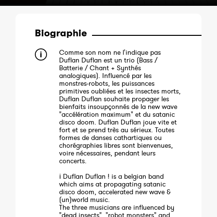
Biographie
Comme son nom ne l'indique pas
Duflan Duflan est un trio (Bass /
Batterie / Chant + Synthés
analogiques). Influencé par les
monstres-robots, les puissances
primitives oubliées et les insectes morts,
Duflan Duflan souhaite propager les
bienfaits insoupçonnés de la new wave
"accélération maximum" et du satanic
disco doom. Duflan Duflan joue vite et
fort et se prend très au sérieux. Toutes
formes de danses cathartiques ou
chorégraphies libres sont bienvenues,
voire nécessaires, pendant leurs
concerts.
¡ Duflan Duflan ! is a belgian band
which aims at propagating satanic
disco doom, accelerated new wave &
(un)world music.
The three musicians are influenced by
"dead insects", "robot monsters" and