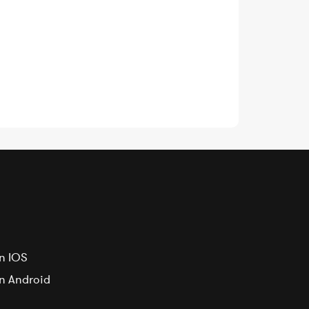
n IOS
on Android