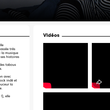
Vidéos
lle
passée très
si la musique
ses histoires
e des tabous
s.
on avec
rock indé et
ouceur la
e.
), elle