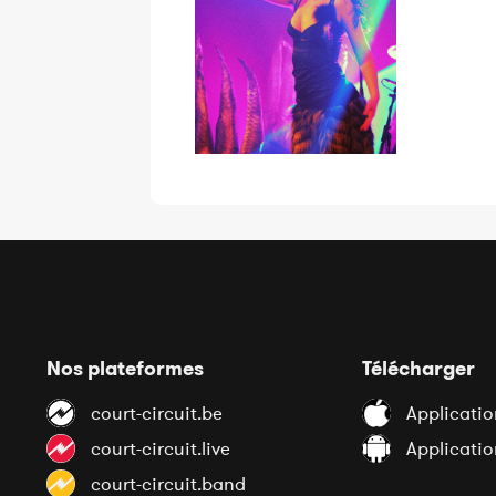
Nos plateformes
Télécharger
court-circuit.be
Applicatio
court-circuit.live
Applicati
court-circuit.band