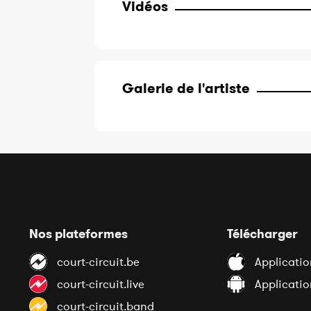
Vidéos
Galerie de l'artiste
Nos plateformes
Télécharger
court-circuit.be
Applicatio
court-circuit.live
Applicati
court-circuit.band