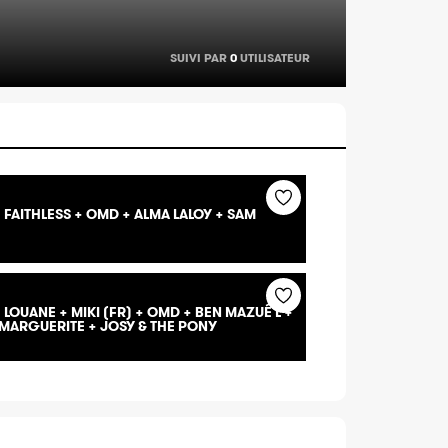
SUIVI PAR
0
UTILISATEUR
 FAITHLESS + OMD + ALMA LALOY + SAM
 LOUANE + MIKI (FR) + OMD + BEN MAZUÉ L +
 MARGUERITE + JOSY & THE PONY