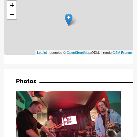
+
−
Leaflet
| données ©
OpenStreetMap
/ODbL - rendu
OSM France
Photos