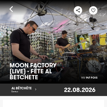
MOON FACTORY
(LIVE) - FÊTE AL
BETCHETE
VU
147 FOIS
22.08.2026
AL BÈTCHÈTE
Esneux