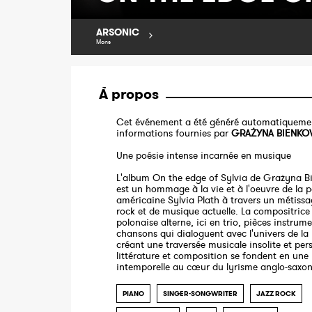
ARSONIC
Mons
À propos
Cet événement a été généré automatiquemen
informations fournies par
GRAŻYNA BIENKO
Une poésie intense incarnée en musique
L'album On the edge of Sylvia de Grażyna B
est un hommage à la vie et à l'oeuvre de la 
américaine Sylvia Plath à travers un métissa
rock et de musique actuelle. La compositrice
polonaise alterne, ici en trio, pièces instrume
chansons qui dialoguent avec l'univers de la
créant une traversée musicale insolite et per
littérature et composition se fondent en une
intemporelle au cœur du lyrisme anglo-saxon
PIANO
SINGER-SONGWRITER
JAZZ ROCK