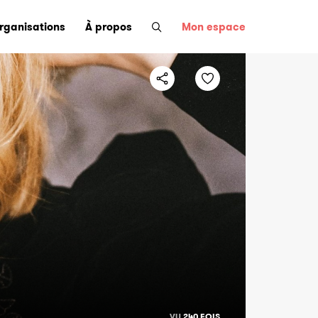
organisations
À propos
Mon espace
VU
240 FOIS