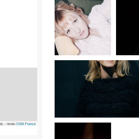
bL - rendu
OSM France