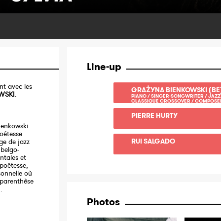
Line-up
t avec les
GRAŻYNA BIENKOWSKI (BE
WSKI
.
PIANO / SINGER-SONGWRITER / JAZZ 
CLASSIQUE CROSSOVER / COMPOSE
PIERRE HURTY
ienkowski
poétesse
RUI SALGADO
ge de jazz
 belgo-
ntales et
 poétesse,
sonnelle où
 parenthèse
.
Photos