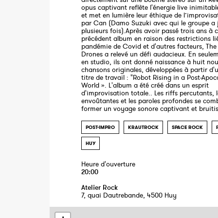
opus captivant reflète l'énergie live inimitab
et met en lumière leur éthique de l’improvisa
par Can (Damo Suzuki avec qui le groupe a 
plusieurs fois).Après avoir passé trois ans à c
précédent album en raison des restrictions li
pandémie de Covid et d'autres facteurs, The
Drones a relevé un défi audacieux. En seulem
en studio, ils ont donné naissance à huit nou
chansons originales, développées à partir d'
titre de travail : "Robot Rising in a Post-Apoc
World ». L'album a été créé dans un esprit
d'improvisation totale.. Les riffs percutants, 
envoûtantes et les paroles profondes se com
former un voyage sonore captivant et bruitis
POST-IMPRO
KRAUTROCK
SPACE ROCK
HUY
Heure d'ouverture
20:00
Atelier Rock
7, quai Dautrebande, 4500 Huy