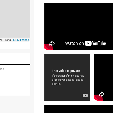
bL - rendu
OSM France
les