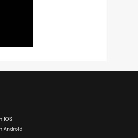
n IOS
on Android