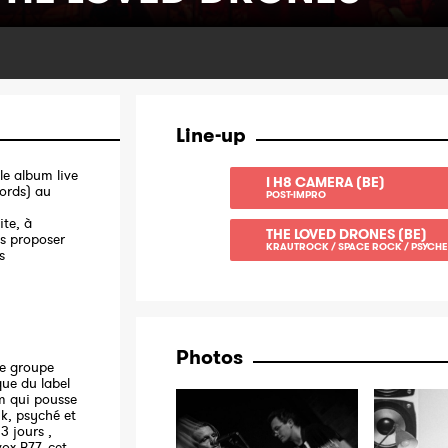
Line-up
e album live
I H8 CAMERA (BE)
ords) au
POST-IMPRO
ite, à
THE LOVED DRONES (BE)
us proposer
KRAUTROCK / SPACE ROCK / PSYCHE
s
Photos
e groupe
ue du label
um qui pousse
nk, psyché et
3 jours ,
ox B77, cet