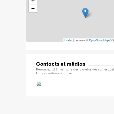
+
−
Leaflet
| données ©
OpenStreetMap
/OD
Contacts et médias
Retrouvez ici l'inventaire des plateformes sur lesquel
l'organisation est active