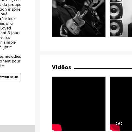
le du groupe
tion inspiré
joué
réer leur
ées à la
 Loved
ent 3 jours
velles
un simple
alyptic
les mélodies
binent pour
te.
Vidéos
PSYCHEDELIC