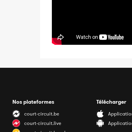
Nos plateformes
Télécharger
court-circuit.be
Applicatio
court-circuit.live
Applicati