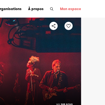
organisations
À propos
Mon espace
VU
315 FOIS