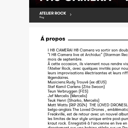
ATELIER ROCK
Huy
À propos
I H8 CAMERAI H8 Camera va sortir son doubl
"I H8 Camera live at Archiduc" (Starman Rec
mois de septembre.
À cette occasion, ils viennent nous rendre vis
l'Atelier Rock, avec quelques invités pour no
leurs improvisations électrisantes et leurs riff
légendaires.
Musiciens:Rudy Trouvé (ex dEUS)
Stef Kamil Carlens (Zita Swoon)
Teun Verbruggen (FES)
Jef Mercelis (Mercelis)
Teuk Henri (Sharko, Mercelis)
Matt Watts (RIP 2024) THE LOVED DRONESL
belgo-anglais The Loved Drones , emblématiq
Freakville, est de retour avec un nouvel alb
les limites de leur style unique entre post-pu
kraut rock. Enregistré à l’ancienne en live en 
directement sur une bobine stéréo sur un Rev