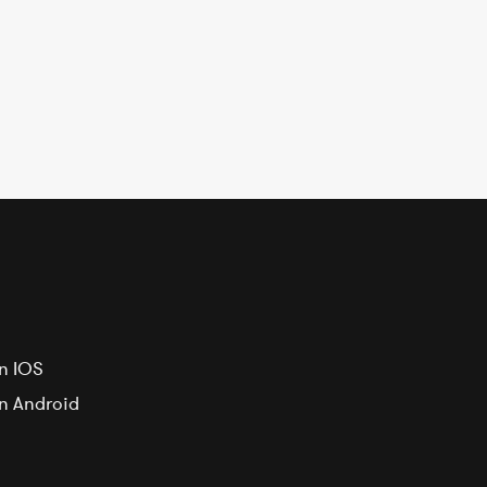
n IOS
on Android