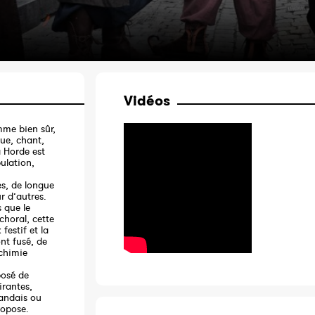
Vidéos
mme bien sûr,
que, chant,
a Horde est
ulation,
es, de longue
r d’autres.
s que le
choral, cette
festif et la
ont fusé, de
lchimie
posé de
irantes,
landais ou
ropose.