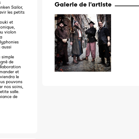
s
Galerie de l'artiste
nken Sailor,
ir les petits
ouki et
tonique,
au violon
la
olyphonies
s aussi
a simple
agné de
llaboration
emander et
viendra le
ous pouvons
r nos soins,
tite salle.
biance de