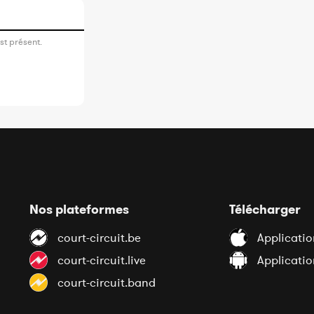
st présent.
Nos plateformes
Télécharger
court-circuit.be
Applicatio
court-circuit.live
Applicati
court-circuit.band