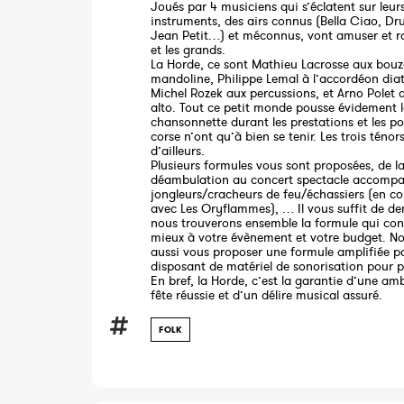
Joués par 4 musiciens qui s’éclatent sur leur
instruments, des airs connus (Bella Ciao, Dru
Jean Petit…) et méconnus, vont amuser et rav
et les grands.
La Horde, ce sont Mathieu Lacrosse aux bouz
mandoline, Philippe Lemal à l’accordéon dia
Michel Rozek aux percussions, et Arno Polet 
alto. Tout ce petit monde pousse évidement 
chansonnette durant les prestations et les p
corse n’ont qu’à bien se tenir. Les trois ténor
d’ailleurs.
Plusieurs formules vous sont proposées, de l
déambulation au concert spectacle accomp
jongleurs/cracheurs de feu/échassiers (en co
avec Les Oryflammes), … Il vous suffit de d
nous trouverons ensemble la formule qui con
mieux à votre évènement et votre budget. N
aussi vous proposer une formule amplifiée pa
disposant de matériel de sonorisation pour pe
En bref, la Horde, c’est la garantie d’une am
fête réussie et d’un délire musical assuré.
FOLK