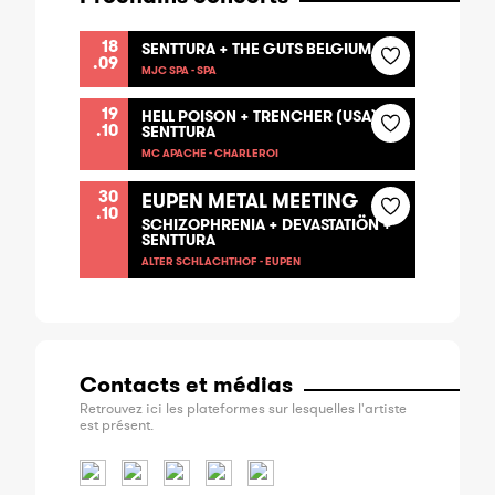
18
SENTTURA + THE GUTS BELGIUM
.09
MJC SPA - SPA
19
HELL POISON + TRENCHER (USA) +
.10
SENTTURA
MC APACHE - CHARLEROI
30
EUPEN METAL MEETING
.10
SCHIZOPHRENIA + DEVASTATIÖN +
SENTTURA
ALTER SCHLACHTHOF - EUPEN
Contacts et médias
Retrouvez ici les plateformes sur lesquelles l'artiste
est présent.