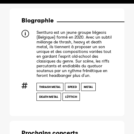
Biographie
Senttura est un jeune groupe liégeois
(Belgique) formé en 2020. Avec un subtil
mélange de thrash, heavy et death
metal, ils tiennent à proposer un son
unique et des compositions variées tout
en gardant l'esprit old-school des
classiques du genre. Sur scène, les riffs
percutants et endiablés du quatuor
soutenus par un rythme frénétique en
feront headbanger plus d'un.
THRASH METAL
SPEED
METAL
DEATH METAL
LÜTTICH
Prochains concerts