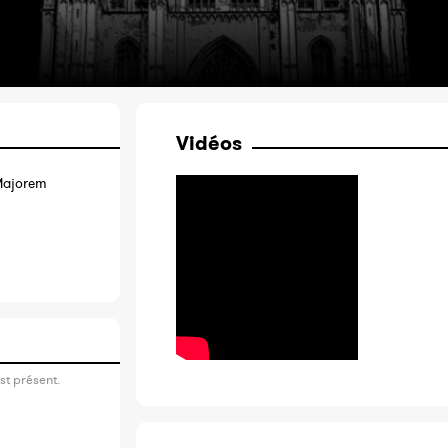
Vidéos
 Majorem
st présent.