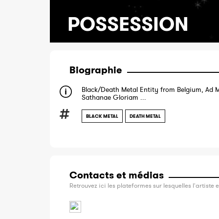
POSSESSION
Biographie
Black/Death Metal Entity from Belgium, Ad
Sathanae Gloriam ...
BLACK METAL
DEATH METAL
Contacts et médias
Retrouvez ici les plateformes sur lesquelles l'artiste e