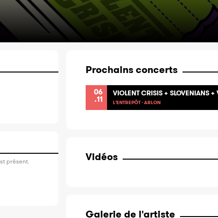
Prochains concerts
06
VIOLENT CRISIS + SLOVENIANS + 
.11
L'ENTREPÔT - ARLON
Vidéos
st présent.
Galerie de l'artiste