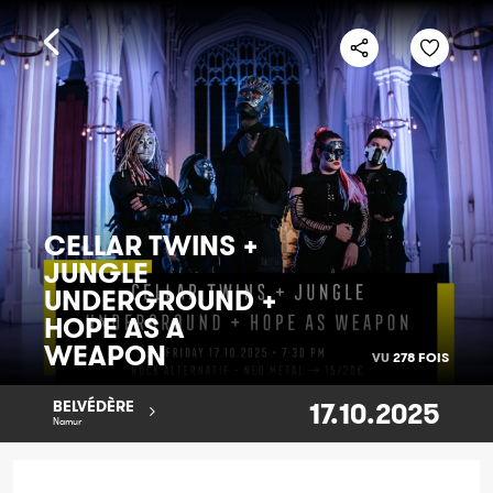
CELLAR TWINS +
JUNGLE
UNDERGROUND +
HOPE AS A
WEAPON
VU
278 FOIS
17.10.2025
BELVÉDÈRE
Namur