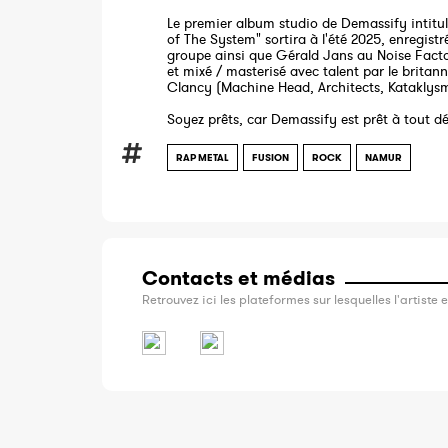
Le premier album studio de Demassify intitu
of The System" sortira à l'été 2025, enregistr
groupe ainsi que Gérald Jans au Noise Facto
et mixé / masterisé avec talent par le britan
Clancy (Machine Head, Architects, Kataklysm.
Soyez prêts, car Demassify est prêt à tout dé
RAP METAL
FUSION
ROCK
NAMUR
Contacts et médias
Retrouvez ici les plateformes sur lesquelles l'artiste e