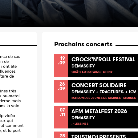
Prochains concerts
nce de ses
19
CROCK'N'ROLL FESTIVAL
in de
.09
DEMASSIFY
i ont été
nfluences,
CHÂTEAU DU FAING - CHINY
faire de
26
CONCERT SOLIDAIRE
.09
ines très
DEMASSIFY + FRACTURES. + LOV
du nu-metal
MAISON DES JEUNES DE TAMINES - TAMINES
derne mais
ns la voix.
07
AFM METALFEST 2026
.11
lip vidéo
DEMASSIFY
eux qui
. - LESSINES
e et comment
, et la part
28
TRUSTNO1 PRESENTS