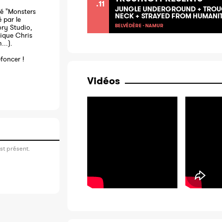
.11
JUNGLE UNDERGROUND + TROUG
lé "Monsters
NECK + STRAYED FROM HUMANI
é par le
BELVÉDÈRE - NAMUR
ry Studio,
nique Chris
..).
foncer !
Vidéos
st présent.