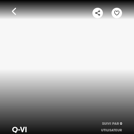
SUIVI PAR
0
Q-VI
UTILISATEUR