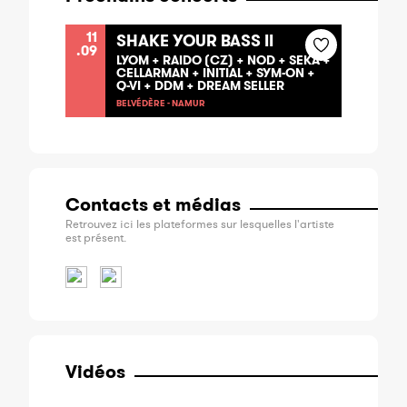
11
SHAKE YOUR BASS II
.09
LYOM + RAIDO (CZ) + NOD + SEKA +
CELLARMAN + INITIAL + SYM-ON +
Q-VI + DDM + DREAM SELLER
BELVÉDÈRE - NAMUR
Contacts et médias
Retrouvez ici les plateformes sur lesquelles l'artiste
est présent.
Vidéos