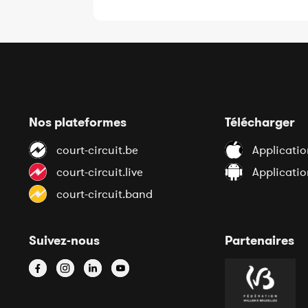
Nos plateformes
Télécharger
court-circuit.be
Applicatio
court-circuit.live
Applicati
court-circuit.band
Suivez-nous
Partenaires