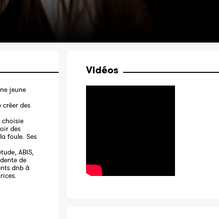
Vidéos
une jeune
 créer des
 choisie
oir des
la foule. Ses
etude, ABIS,
idente de
ents dnb à
rices.