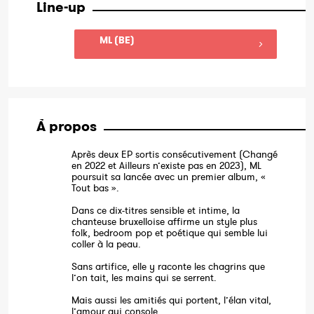
Line-up
ML (BE)
À propos
Après deux EP sortis consécutivement (Changé
en 2022 et Ailleurs n’existe pas en 2023), ML
poursuit sa lancée avec un premier album, «
Tout bas ».
Dans ce dix-titres sensible et intime, la
chanteuse bruxelloise affirme un style plus
folk, bedroom pop et poétique qui semble lui
coller à la peau.
Sans artifice, elle y raconte les chagrins que
l’on tait, les mains qui se serrent.
Mais aussi les amitiés qui portent, l’élan vital,
l’amour qui console.