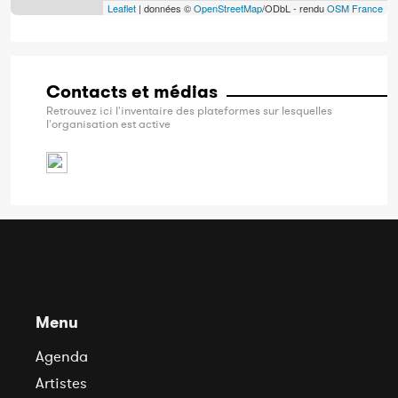
Leaflet
| données ©
OpenStreetMap
/ODbL - rendu
OSM France
Contacts et médias
Retrouvez ici l'inventaire des plateformes sur lesquelles
l'organisation est active
Menu
Agenda
Artistes