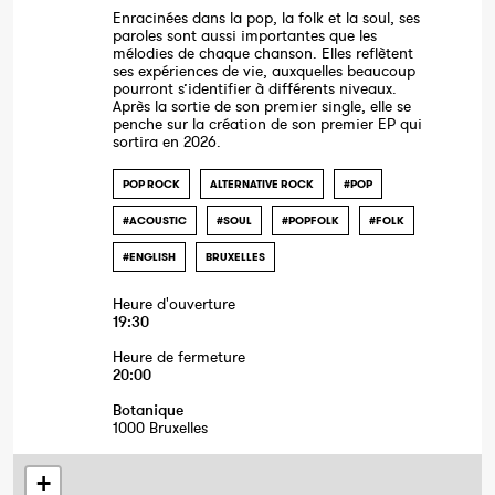
Enracinées dans la pop, la folk et la soul, ses
paroles sont aussi importantes que les
mélodies de chaque chanson. Elles reflètent
ses expériences de vie, auxquelles beaucoup
pourront s’identifier à différents niveaux.
Après la sortie de son premier single, elle se
penche sur la création de son premier EP qui
sortira en 2026.
POP ROCK
ALTERNATIVE ROCK
#POP
#ACOUSTIC
#SOUL
#POPFOLK
#FOLK
#ENGLISH
BRUXELLES
Heure d'ouverture
19:30
Heure de fermeture
20:00
Botanique
1000 Bruxelles
+