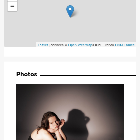
−
Leaflet
| données ©
OpenStreetMap
/ODbL - rendu
OSM France
Photos