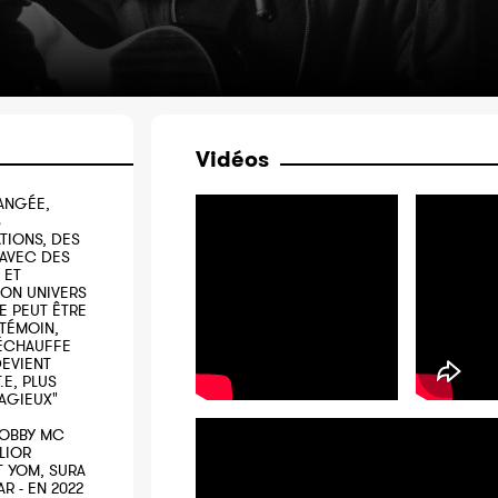
Vidéos
ANGÉE,
S
TIONS, DES
 AVEC DES
 ET
ON UNIVERS
E PEUT ÊTRE
 TÉMOIN,
 RÉCHAUFFE
DEVIENT
.E, PLUS
TAGIEUX"
 BOBBY MC
LIOR
T YOM, SURA
R - EN 2022