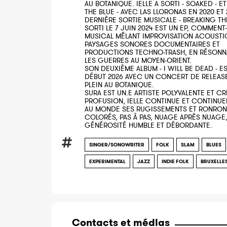
AU BOTANIQUE. IELLE A SORTI - SOAKED - ET
THE BLUE - AVEC LAS LLORONAS EN 2020 ET 
DERNIÈRE SORTIE MUSICALE - BREAKING THE
SORTI LE 7 JUIN 2024 EST UN EP, COMMENT-
MUSICAL MÊLANT IMPROVISATION ACOUSTI
PAYSAGES SONORES DOCUMENTAIRES ET
PRODUCTIONS TECHNO-TRASH, EN RÉSON
LES GUERRES AU MOYEN-ORIENT.
SON DEUXIÈME ALBUM - I WILL BE DEAD - E
DÉBUT 2026 AVEC UN CONCERT DE RELEAS
PLEIN AU BOTANIQUE.
SURA EST UN.E ARTISTE POLYVALENTE ET CR
PROFUSION, IELLE CONTINUE ET CONTINUE
AU MONDE SES RUGISSEMENTS ET RONRO
COLORÉS, PAS À PAS, NUAGE APRÈS NUAGE
GÉNÉROSITÉ HUMBLE ET DÉBORDANTE.
SINGER/SONGWRITER
FOLK
SLAM
BLUES
EXPERIMENTAL
JAZZ
INDIE FOLK
BRUXELLE
Contacts et médias