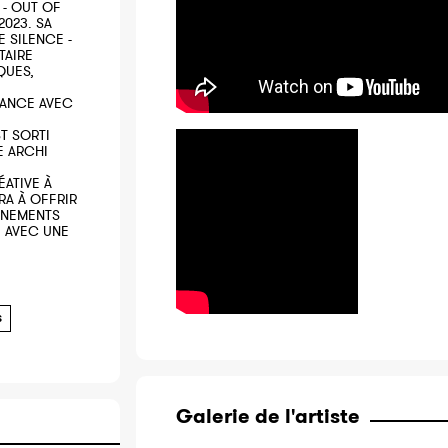
 - OUT OF
2023. SA
 SILENCE -
TAIRE
QUES,
NANCE AVEC
ST SORTI
E ARCHI
ÉATIVE À
RA À OFFRIR
NNEMENTS
, AVEC UNE
S
Galerie de l'artiste