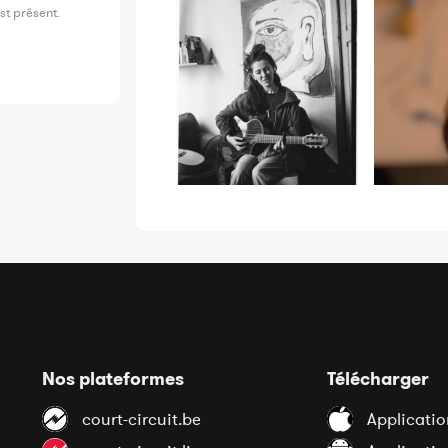
st présent.
Nos plateformes
Télécharger
court-circuit.be
Applicatio