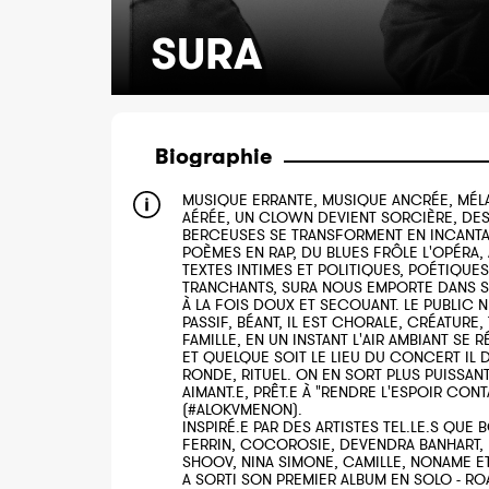
SURA
Biographie
MUSIQUE ERRANTE, MUSIQUE ANCRÉE, MÉL
AÉRÉE, UN CLOWN DEVIENT SORCIÈRE, DE
BERCEUSES SE TRANSFORMENT EN INCANTA
POÈMES EN RAP, DU BLUES FRÔLE L'OPÉRA,
TEXTES INTIMES ET POLITIQUES, POÉTIQUES
TRANCHANTS, SURA NOUS EMPORTE DANS S
À LA FOIS DOUX ET SECOUANT. LE PUBLIC N
PASSIF, BÉANT, IL EST CHORALE, CRÉATURE,
FAMILLE, EN UN INSTANT L'AIR AMBIANT SE
ET QUELQUE SOIT LE LIEU DU CONCERT IL 
RONDE, RITUEL. ON EN SORT PLUS PUISSANT
AIMANT.E, PRÊT.E À "RENDRE L'ESPOIR CON
(#ALOKVMENON).
INSPIRÉ.E PAR DES ARTISTES TEL.LE.S QUE
FERRIN, COCOROSIE, DEVENDRA BANHART, 
SHOOV, NINA SIMONE, CAMILLE, NONAME E
A SORTI SON PREMIER ALBUM EN SOLO - ROA