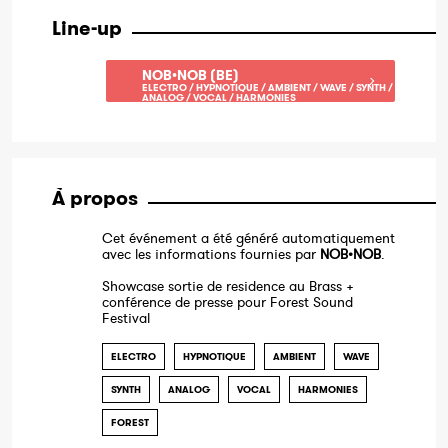
Line-up
NOB•NOB (BE)
ELECTRO / HYPNOTIQUE / AMBIENT / WAVE / SYNTH /
ANALOG / VOCAL / HARMONIES
À propos
Cet événement a été généré automatiquement
avec les informations fournies par
NOB•NOB
.
Showcase sortie de residence au Brass +
conférence de presse pour Forest Sound
Festival
ELECTRO
HYPNOTIQUE
AMBIENT
WAVE
SYNTH
ANALOG
VOCAL
HARMONIES
FOREST