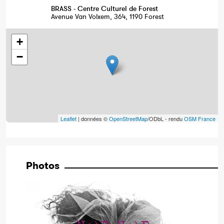
BRASS - Centre Culturel de Forest
Avenue Van Volxem, 364, 1190 Forest
+
−
Leaflet
| données ©
OpenStreetMap
/ODbL - rendu
OSM France
Photos