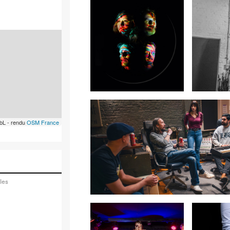
bL - rendu
OSM France
les