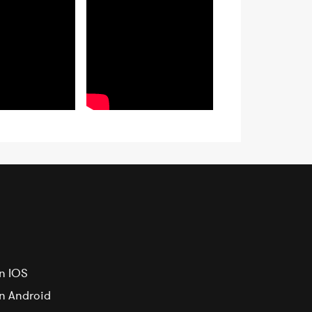
n IOS
on Android