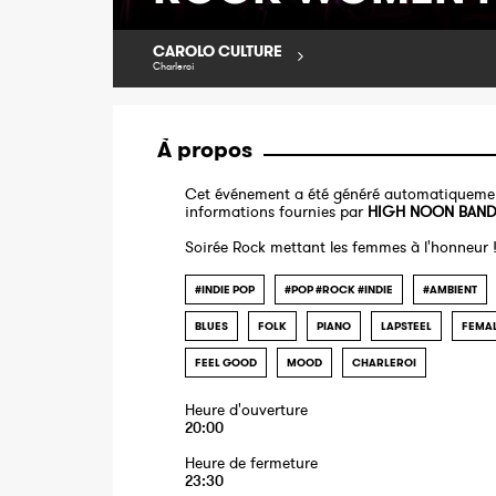
CAROLO CULTURE
Charleroi
À propos
Cet événement a été généré automatiquemen
informations fournies par
HIGH NOON BAN
Soirée Rock mettant les femmes à l'honneur 
#INDIE POP
#POP #ROCK #INDIE
#AMBIENT
BLUES
FOLK
PIANO
LAPSTEEL
FEMA
FEEL GOOD
MOOD
CHARLEROI
Heure d'ouverture
20:00
Heure de fermeture
23:30