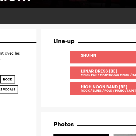
Line-up
t avec les
SHUT-IN
D
.
!
LUNAR DRESS (BE)
#INDIE POP / #POP #ROCK #INDIE / #
ROCK
HIGH NOON BAND (BE)
LE VOCALS
ROCK / BLUES / FOLK / PIANO / LAP
Photos