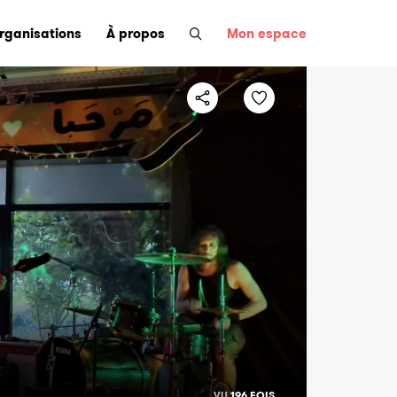
organisations
À propos
Mon espace
VU
196 FOIS