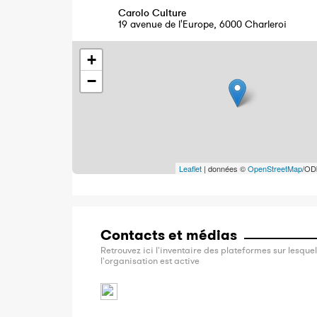
Carolo Culture
19 avenue de l'Europe, 6000 Charleroi
+
−
Leaflet
| données ©
OpenStreetMap
/OD
Contacts et médias
Retrouvez ici l'inventaire des plateformes sur lesquel
l'organisation est active