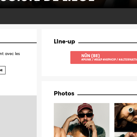
Line-up
t avec les
NŪN (BE)
#PUNK / #RAP #HIPHOP / #ALTERNATI
GE
Photos