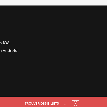
n IOS
on Android
╳
TROUVER DES BILLETS