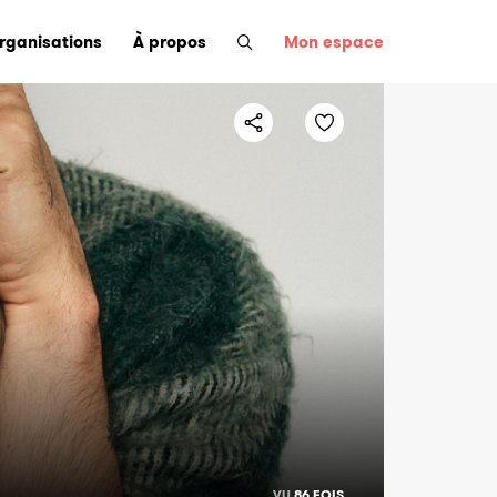
organisations
À propos
Mon espace
VU
86 FOIS