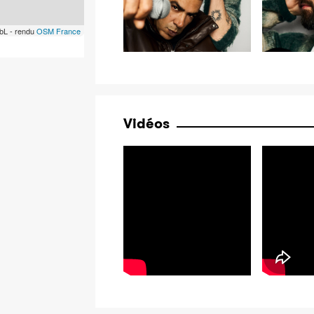
bL - rendu
OSM France
Vidéos