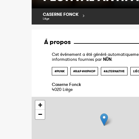
CASERNE FONCK
Liège
À propos
Cet événement a été généré automatiquemen
informations fournies par
NŪN
.
#PUNK
#RAP #HIPHOP
#ALTERNATIVE
LIÈ
Caserne Fonck
4020 Liège
+
−