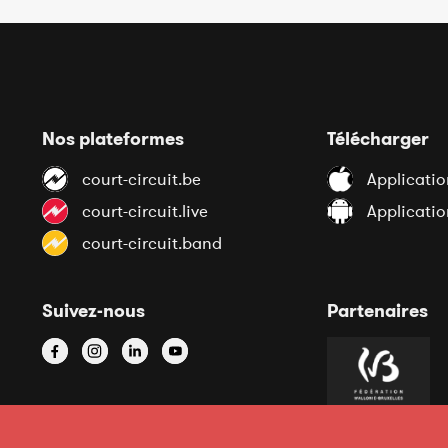
Nos plateformes
Télécharger
court-circuit.be
Applicatio
court-circuit.live
Applicati
court-circuit.band
Suivez-nous
Partenaires