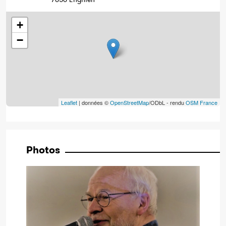
+
−
Leaflet
| données ©
OpenStreetMap
/ODbL - rendu
OSM France
Photos