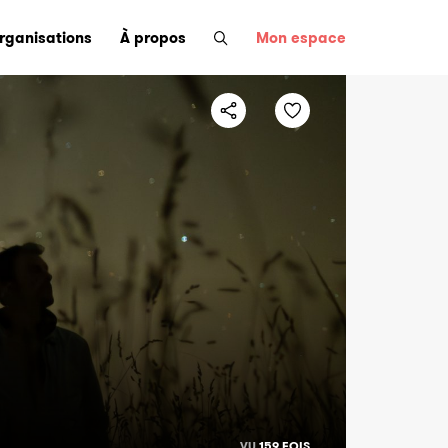
organisations
À propos
Mon espace
VU
159 FOIS