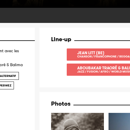
Line-up
t avec les
JEAN LITT (BE)
CHANSON / FRANCOPHONE / REGGAE 
aoré & Balima
ABOUBAKAR TRAORÉ & BALI
JAZZ / FUSION / AFRO / WORLD MUS
 ALTERNATIF
PERWEZ
Photos