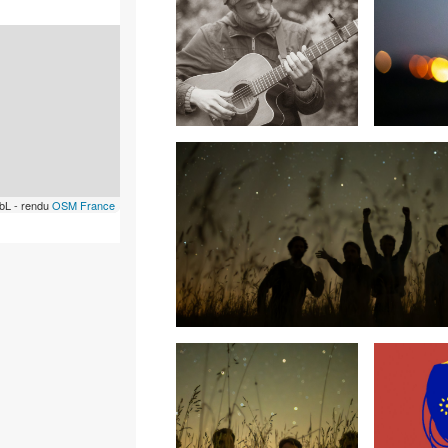
bL - rendu
OSM France