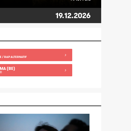
19.12.2026
/ RAP ALTERNATIF
MA (BE)
IC