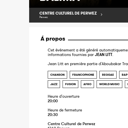
CENTRE CULTUREL DE PERWEZ
Perwez
À propos
Cet événement a été généré automatiquemen
informations fournies par
JEAN LITT
.
Jean Litt en première partie d'Aboubakar Tr
CHANSON
FRANCOPHONE
REGGAE
RAP
JAZZ
FUSION
AFRO
WORLD MUSIC
Heure d'ouverture
20:00
Heure de fermeture
20:30
Centre Culturel de Perwez