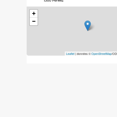
1360 Perwez
+
−
Leaflet
| données ©
OpenStreetMap
/OD