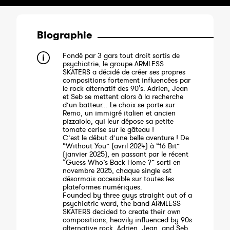
Biographie
Fondé par 3 gars tout droit sortis de
psychiatrie, le groupe ARMLESS
SKATERS a décidé de créer ses propres
compositions fortement influencées par
le rock alternatif des 90's. Adrien, Jean
et Seb se mettent alors à la recherche
d’un batteur... Le choix se porte sur
Remo, un immigré italien et ancien
pizzaiolo, qui leur dépose sa petite
tomate cerise sur le gâteau !
C’est le début d’une belle aventure ! De
“Without You” (avril 2024) à “16 Bit”
(janvier 2025), en passant par le récent
“Guess Who’s Back Home ?” sorti en
novembre 2025, chaque single est
désormais accessible sur toutes les
plateformes numériques.
Founded by three guys straight out of a
psychiatric ward, the band ARMLESS
SKATERS decided to create their own
compositions, heavily influenced by 90s
alternative rock. Adrien, Jean, and Seb