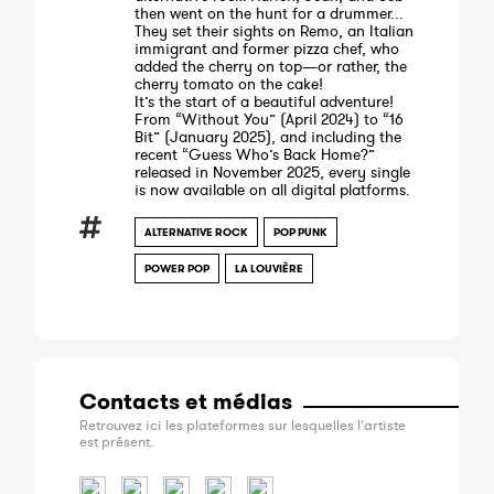
then went on the hunt for a drummer...
They set their sights on Remo, an Italian
immigrant and former pizza chef, who
added the cherry on top—or rather, the
cherry tomato on the cake!
It’s the start of a beautiful adventure!
From “Without You” (April 2024) to “16
Bit” (January 2025), and including the
recent “Guess Who’s Back Home?”
released in November 2025, every single
is now available on all digital platforms.
ALTERNATIVE ROCK
POP PUNK
POWER POP
LA LOUVIÈRE
Contacts et médias
Retrouvez ici les plateformes sur lesquelles l'artiste
est présent.