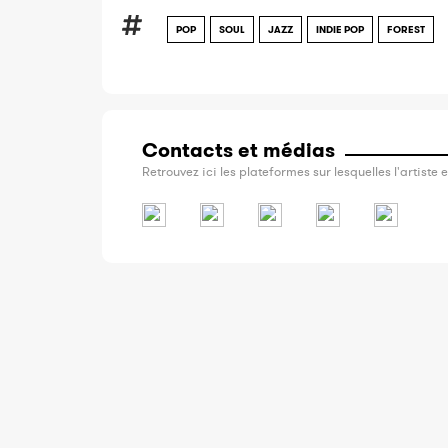
POP
SOUL
JAZZ
INDIE POP
FOREST
Contacts et médias
Retrouvez ici les plateformes sur lesquelles l'artiste e