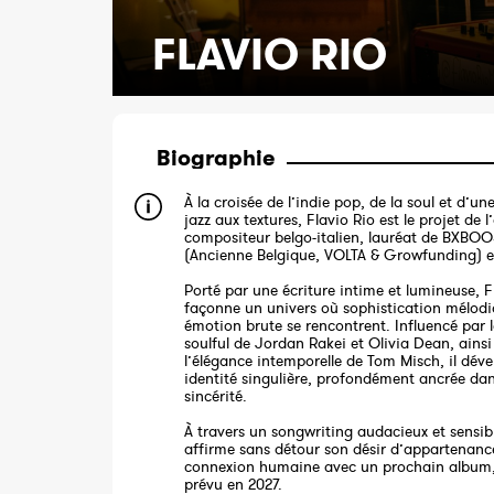
FLAVIO RIO
Biographie
À la croisée de l’indie pop, de la soul et d’une
jazz aux textures, Flavio Rio est le projet de l
compositeur belgo-italien, lauréat de BXBO
(Ancienne Belgique, VOLTA & Growfunding) e
Porté par une écriture intime et lumineuse, F
façonne un univers où sophistication mélodi
émotion brute se rencontrent. Influencé par l
soulful de Jordan Rakei et Olivia Dean, ains
l’élégance intemporelle de Tom Misch, il dév
identité singulière, profondément ancrée dan
sincérité.
À travers un songwriting audacieux et sensibl
affirme sans détour son désir d’appartenanc
connexion humaine avec un prochain album,
prévu en 2027.