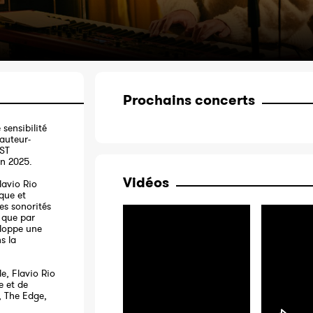
Prochains concerts
 sensibilité
’auteur-
OST
n 2025.
Vidéos
lavio Rio
que et
es sonorités
i que par
eloppe une
s la
e, Flavio Rio
e et de
 The Edge,