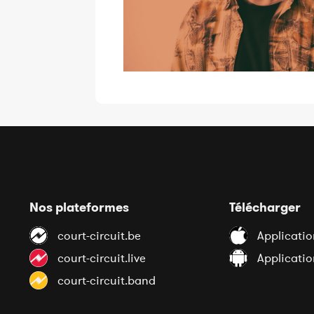
Nos plateformes
Télécharger
court-circuit.be
Applicatio
court-circuit.live
Applicati
court-circuit.band