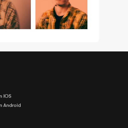
n IOS
on Android