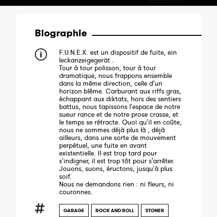
Biographie
F.U.N.E.X. est un dispositif de fuite, ein
leckanzeigegerät .
Tour à tour polisson, tour à tour
dramatique, nous frappons ensemble
dans la même direction, celle d'un
horizon blême. Carburant aux riffs gras,
échappant aux diktats, hors des sentiers
battus, nous tapissons l'espace de notre
sueur rance et de notre prose crasse, et
le temps se rétracte. Quoi qu'il en coûte,
nous ne sommes déjà plus là , déjà
ailleurs, dans une sorte de mouvement
perpétuel, une fuite en avant
existentielle. Il est trop tard pour
s'indigner, il est trop tôt pour s'arrêter.
Jouons, suons, éructons, jusqu'à plus
soif.
Nous ne demandons rien : ni fleurs, ni
couronnes.
GARAGE
ROCK AND ROLL
STONER