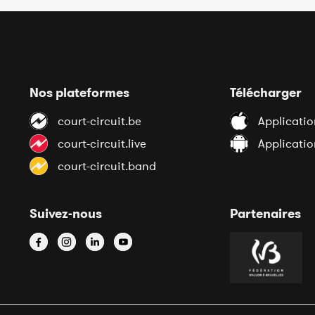
Nos plateformes
Télécharger
court-circuit.be
Applicatio
court-circuit.live
Applicati
court-circuit.band
Suivez-nous
Partenaires