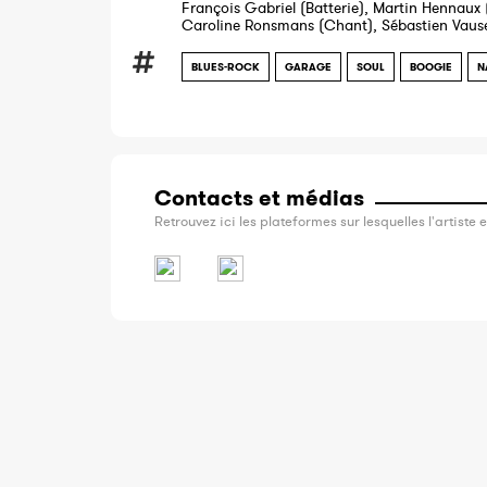
François Gabriel (Batterie), Martin Hennaux 
Caroline Ronsmans (Chant), Sébastien Vaus
BLUES-ROCK
GARAGE
SOUL
BOOGIE
N
Contacts et médias
Retrouvez ici les plateformes sur lesquelles l'artiste e