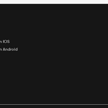
n IOS
on Android