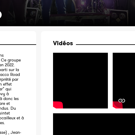
D
Vidéos
ns
. Ce groupe
en 2022.
arti sur la
obacco Road
prété par
n effet
ar" qui
ovy à
là donc les
are et
endus. Du
uintet
ocailleux et à
es.
se) , Jean-