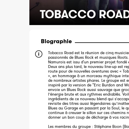
TOBACCO ROA
Biographie
Tobacco Road est la réunion de cinq musicie
passionnés de Blues Rock et musiques Roots
Namurois est issu d'un premier projet fondé 
Deux ans plus tard, le nouveau line-up est rep
route pour de nouvelles aventures avec « T
», en hommage à un morceau mythique inter
de nombreux artistes phares. Le groupe est e
inspiré par la version de "Eric Burdon and W
envoie un Blues Rock aussi sauvage que gro
l’énergie brute et aux rythmes endiablés. Voi
ingrédients de ce nouveau blend qui s’accap
revisite des titres aussi légendaires qu’inatt
Blues au Garage en passant par la Soul, le q
continue à creuser le sillon sur ces chemins r
donner un bon coup de décharge à vos racin
Les membres du groupe : Stéphane Boon (Bas