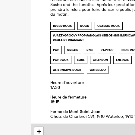
Sasha and the Lunatics. Après leur prestation
prendra le relais pour faire danser le public 
du matin.
BLUES-ROCK
ROCK
CLASSIC ROCK
#JAZZYGROOVY #POP #ANGLAIS #BELGE #NRJMUSICA
#SOLAIRE #DANSANT
POP
URBAIN
RNB
RAP POP
INDIE R
POP ROCK
SOUL
CHANSON
ENERGIE
ALTERNATIVE ROCK
WATERLOO
Heure d'ouverture
17:30
Heure de fermeture
18:15
Ferme de Mont Saint Jean
Chau. de Charleroi 591, 1410 Waterloo, 1410
+