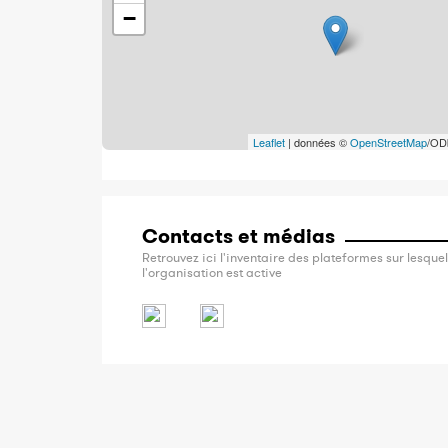
−
Leaflet
| données ©
OpenStreetMap
/OD
Contacts et médias
Retrouvez ici l'inventaire des plateformes sur lesquel
l'organisation est active