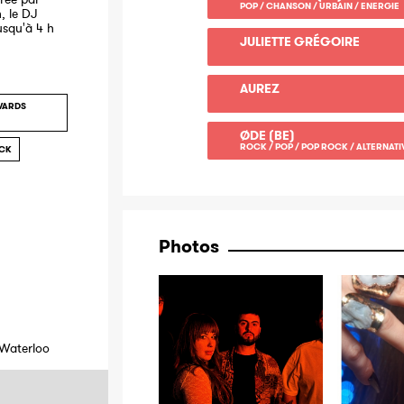
POP / CHANSON / URBAIN / ENERGIE
, le DJ
jusqu'à 4 h
JULIETTE GRÉGOIRE
AUREZ
WARDS
ØDE (BE)
ROCK / POP / POP ROCK / ALTERNAT
OCK
Photos
 Waterloo