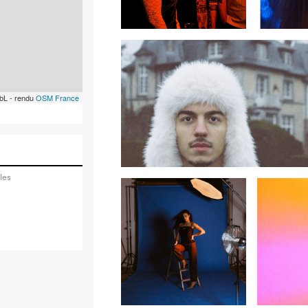
bL - rendu
OSM France
les