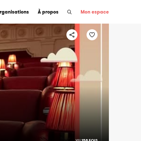
organisations
À propos
Mon espace
VU
158 FOIS