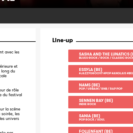
Line-up
t avec les
SASHA AND THE LUNATICS (
BLUES-ROCK / ROCK / CLASSIC ROC
érieure et
ESSYLA (BE)
u long du
#JAZZYGROOVY #POP #ANGLAIS #BE
cale
NAMS (BE)
POP / URBAIN / RNB / RAP POP
ur de rôle
e du festival
SENNEN BAY (BE)
INDIE ROCK
ur la scène
 soirée, les
SANIA (BE)
des univers
POP ROCK / SOUL
FOLLENFANT (BE)
urée par