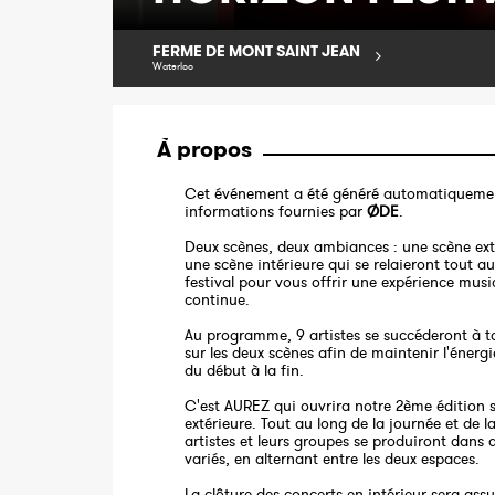
FERME DE MONT SAINT JEAN
Waterloo
À propos
Cet événement a été généré automatiquemen
informations fournies par
ØDE
.
Deux scènes, deux ambiances : une scène ext
une scène intérieure qui se relaieront tout a
festival pour vous offrir une expérience musi
continue.
Au programme, 9 artistes se succéderont à to
sur les deux scènes afin de maintenir l'énergi
du début à la fin.
C'est AUREZ qui ouvrira notre 2ème édition s
extérieure. Tout au long de la journée et de la
artistes et leurs groupes se produiront dans 
variés, en alternant entre les deux espaces.
La clôture des concerts en intérieur sera ass