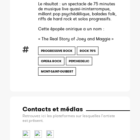
Le résultat : un spectacle de 75 minutes
de musique live quasi-ininterrompue,
mêlant pop psychédélique, balades folk,
riffs de hard rock et solos progressifs.
Cette épopée onirique a un nom :
« The Real Story of Joey and Maggie »
PROGRESSIVE ROCK
ROCK 70'S
OPERA ROCK
PSYCHEDELIC
MONT-SAINT-GUIBERT
Contacts et médias
Retrouvez ici les plateformes sur lesquelles l'artiste
est présent.