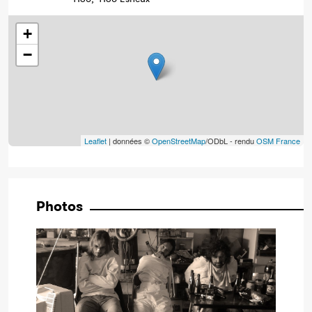
+
−
Leaflet
| données ©
OpenStreetMap
/ODbL - rendu
OSM France
Photos