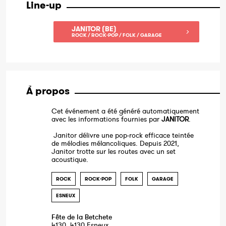
Line-up
JANITOR (BE)
ROCK / ROCK-POP / FOLK / GARAGE
À propos
Cet événement a été généré automatiquement
avec les informations fournies par
JANITOR
.
Janitor délivre une pop-rock efficace teintée
de mélodies mélancoliques. Depuis 2021,
Janitor trotte sur les routes avec un set
acoustique.
ROCK
ROCK-POP
FOLK
GARAGE
ESNEUX
Fête de la Betchete
4130, 4130 Esneux