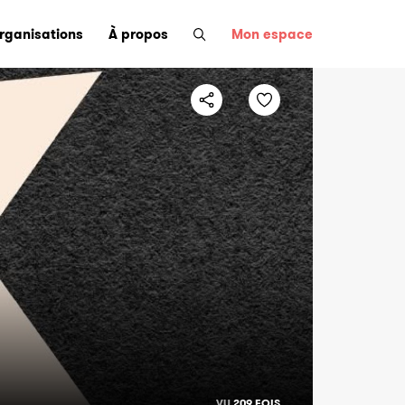
organisations
À propos
Mon espace
VU
209 FOIS