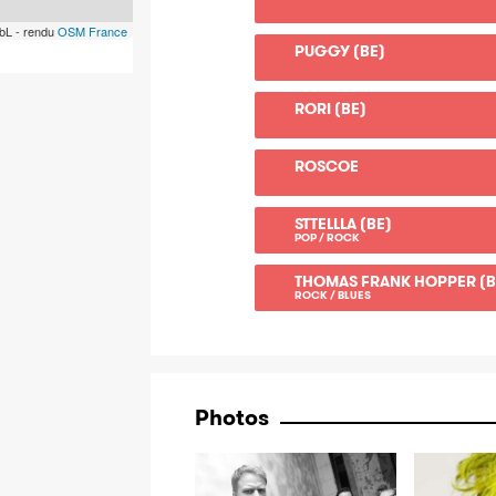
bL - rendu
OSM France
PUGGY (BE)
RORI (BE)
ROSCOE
STTELLLA (BE)
POP / ROCK
THOMAS FRANK HOPPER (B
ROCK / BLUES
Photos