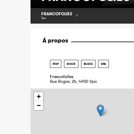
FRANCOFOLIES
Spa
À propos
POP
ROCK
BLUES
SPA
Francofolies
Rue Rogier, 2b, 4900 Spa
+
−