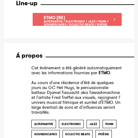
Line-up
ETMO (BE)
ALTERNATIVE / ELECTRONIC / JAZZ / PUNK /
SOUNDSCAPES / ECLECTIC BEATS / POÉSIE
À propos
Cet événement a été généré automatiquement
avec les informations fournies par
ETMO
.
Au cours d'une résidence d'été de quelques
jours au GC Het Huys, le percussioniste-
batteur Djamel Taouacht aka Tawashmachine
et l'artiste Fred Treffel aux visuels, rejoignent l'
univers musical filmique et surréel d'ETMO. Un
large éventail de sons et d'influences seront
travaillés.
ALTERNATIVE
ELECTRONIC
JAZZ
PUNK
SOUNDSCAPES
ECLECTIC BEATS
POÉSIE