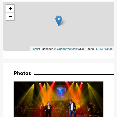
+
−
Leaflet
| données ©
OpenStreetMap
/ODbL - rendu
OSM France
Photos