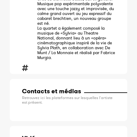
Musique pop expérimentale polyvalente
avec une touche jazzy et improvisée, du
calme grand ouvert au jeu expressif du
cabaret brechtien, un nouveau groupe
est né.
La quartet a également composé la
musique de «Sylvia» au Theatre
National, donnant lieu à un «opéra»
cinématographique inspiré de la vie de
Sylvia Plath, en collaboration avec De
Munt / La Monnaie et réalisé par Fabrice
Murgia.
Contacts et médias
Retrouvez ici les plateformes sur lesquelles l'artiste
est présent.