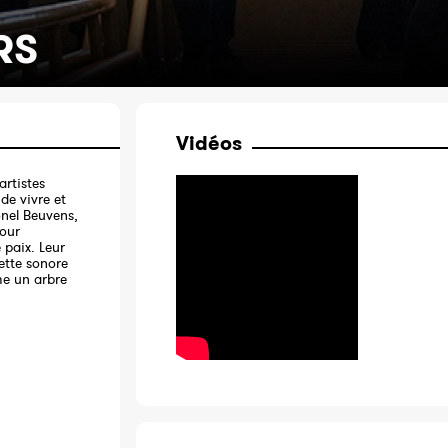
RS
Vidéos
artistes
de vivre et
onel Beuvens,
pour
 paix. Leur
ette sonore
me un arbre