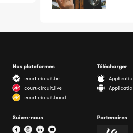
Nos plateformes
Télécharger
court-circuit.be
Applicatio
court-circuit.live
Applicati
court-circuit.band
Suivez-nous
Partenaires