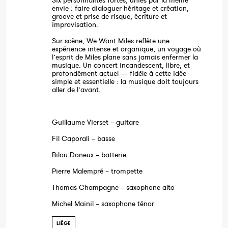
Six personnalités fortes, unies par la même
envie : faire dialoguer héritage et création,
groove et prise de risque, écriture et
improvisation.
Sur scène, We Want Miles reflète une
expérience intense et organique, un voyage où
l’esprit de Miles plane sans jamais enfermer la
musique. Un concert incandescent, libre, et
profondément actuel — fidèle à cette idée
simple et essentielle : la musique doit toujours
aller de l’avant.
Guillaume Vierset – guitare
Fil Caporali – basse
Bilou Doneux – batterie
Pierre Malempré – trompette
Thomas Champagne – saxophone alto
Michel Mainil – saxophone ténor
LIÈGE