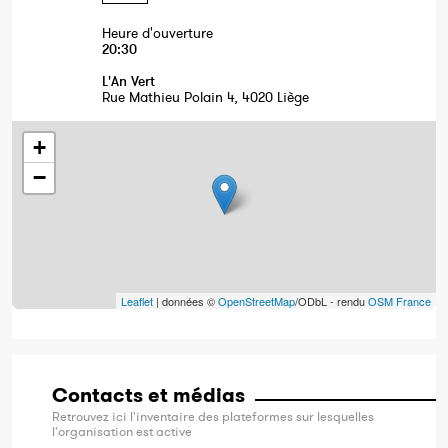
Heure d'ouverture
20:30
L'An Vert
Rue Mathieu Polain 4, 4020 Liège
+
−
Leaflet
| données ©
OpenStreetMap
/ODbL - rendu
OSM France
Contacts et médias
Retrouvez ici l'inventaire des plateformes sur lesquelles
l'organisation est active