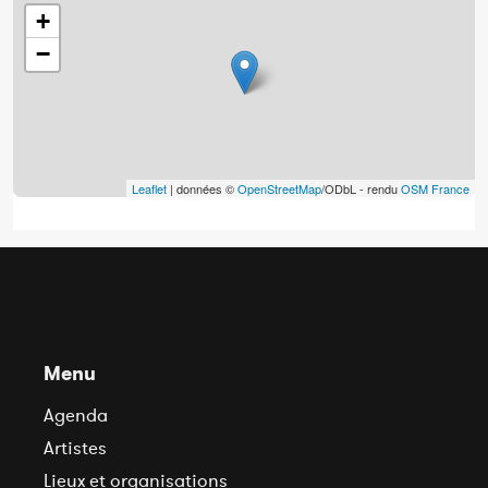
+
−
Leaflet
| données ©
OpenStreetMap
/ODbL - rendu
OSM France
Menu
Agenda
Artistes
Lieux et organisations