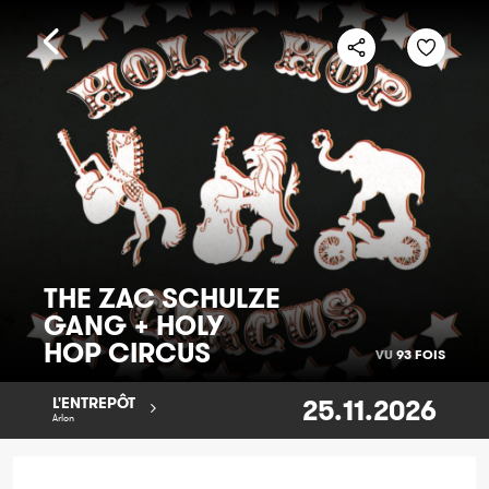
THE ZAC SCHULZE
GANG + HOLY
HOP CIRCUS
VU
93 FOIS
25.11.2026
L'ENTREPÔT
Arlon