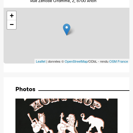
Rue Zénobe Gramme, 2, 6700 Arlon
+
−
Leaflet
| données ©
OpenStreetMap
/ODbL - rendu
OSM France
Photos