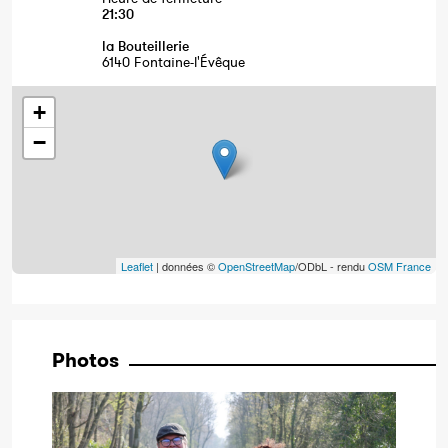
21:30
la Bouteillerie
6140 Fontaine-l'Évêque
+
−
Leaflet
| données ©
OpenStreetMap
/ODbL - rendu
OSM France
Photos